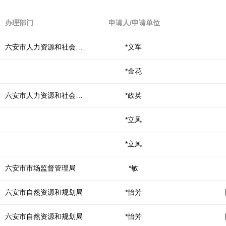
Ctrl
加
1
办理部门
申请人/申请单位
键,
阅
六安市人力资源和社会保障局
*义军
读
详
*金花
细
操
作
六安市人力资源和社会保障局
*政英
说
明
*立凤
请
按
快
*立凤
捷
键
六安市市场监督管理局
*敏
Ctrl
加
六安市自然资源和规划局
*怡芳
Alt
加
问
六安市自然资源和规划局
*怡芳
号