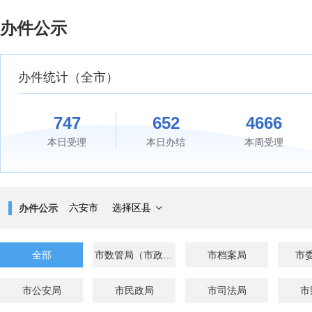
欢
迎
办件公示
进
入
办
办件统计
（全市）
件
公
示，
盲
747
652
4666
人
本日受理
本日办结
本周受理
用
户
使
用
无
六安市
选择区县
办件公示
障
碍，
请
全部
市数管局（市政务服务局）
市档案局
市
按
快
捷
市公安局
市民政局
市司法局
市
键