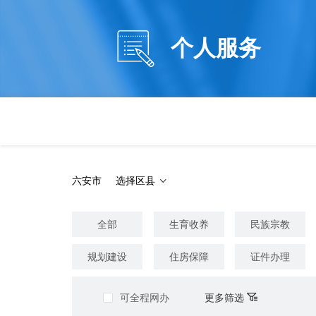
欢
迎
进
个人服务
入
个
人
服
务，
盲
人
用
户
使
六安市
选择区县
用
无
障
全部
生育收养
民族宗教
碍，
请
规划建设
住房保障
证件办理
按
快
捷
可全程网办
更多筛选
键