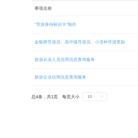
Ctrl
加
事项名称
1
键,
“导游身份标识卡”制作
阅
读
详
金银牌导游员、高中级导游员、小语种导游奖励
细
操
作
旅游从业人员信用信息查询服务
说
明
请
旅游企业信用信息查询服务
按
快
捷
总4条，共1页 每页大小
键
Ctrl
加
Alt
加
问
号