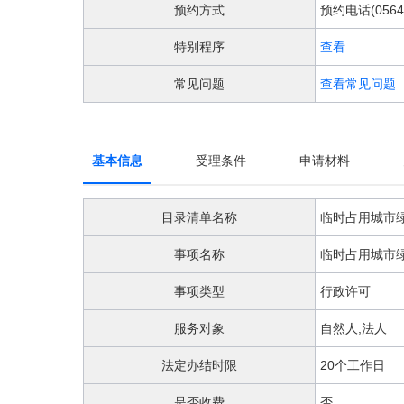
阅
预约方式
预约电话(0564-
读
详
特别程序
查看
细
操
常见问题
查看常见问题
作
说
明
请
基本信息
受理条件
申请材料
按
快
捷
目录清单名称
临时占用城市
键
Ctrl
加
事项名称
临时占用城市
Alt
加
事项类型
行政许可
问
号
服务对象
自然人,法人
键。
法定办结时限
20个工作日
是否收费
否