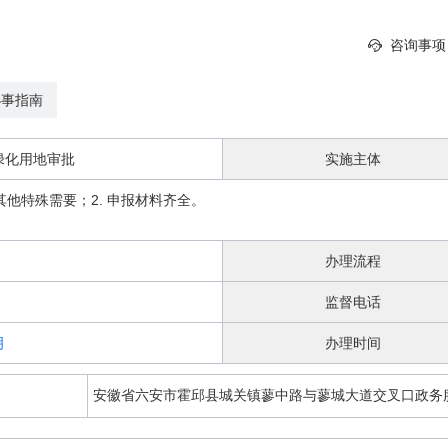
咨询事项
办事指南
绿化用地审批
实施主体
者其他特殊需要；2. 申报材料齐全。
办理流程
监督电话
明
办理时间
安徽省六安市霍邱县城关镇蓼中路与蓼城大道交叉口政务