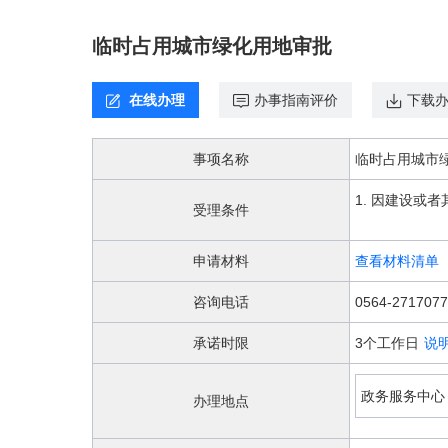
欢
迎
临时占用城市绿化用地审批
进
入，
盲
在线办理
办事指南评价
下载
人
用
户
事项名称
临时占用城市
使
用
1. 因建设或
无
受理条件
障
碍，
申请材料
查看材料清单
请
按
咨询电话
0564-2717077
快
捷
承诺时限
3个工作日
说
键
Ctrl
加
政务服务中心
办理地点
1
键,