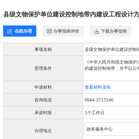
欢
迎
县级文物保护单位建设控制地带内建设工程设计
进
入，
盲
在线办理
办事指南评价
下载办事指南
人
用
户
事项名称
使
用
《中华人民共和国文物保护
无
受理条件
的建设控制地带，并予以公
障
物保护单位的级别，经相应
碍，
请
申请材料
查看材料清单
按
快
咨询电话
0564-2717246
捷
键
承诺时限
1个工作日
Ctrl
加
1
政务服务中心
办理地点
键,