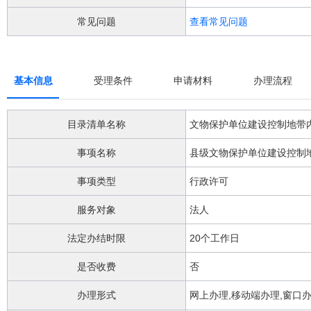
阅
读
常见问题
查看常见问题
详
细
操
作
基本信息
受理条件
申请材料
办理流程
说
明
请
目录清单名称
按
快
事项名称
捷
键
事项类型
行政许可
Ctrl
加
Alt
服务对象
法人
加
问
法定办结时限
20个工作日
号
键。
是否收费
否
办理形式
网上办理,移动端办理,窗口