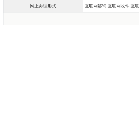
网上办理形式
互联网咨询,互联网收件,互
政务服务中心
办理地点
办理时间
正常工作日上午8:00~12:00，