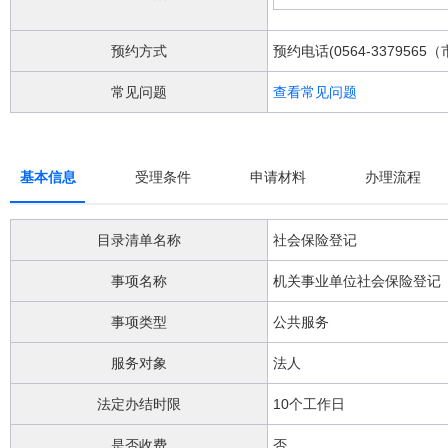
阅
读
详
预约方式
预约电话(0564-3379565
细
操
常见问题
查看常见问题
作
说
明
请
基本信息
受理条件
申请材料
办理流程
按
快
捷
目录清单名称
社会保险登记
键
Ctrl
事项名称
机关事业单位社会保险登记
加
Alt
加
事项类型
公共服务
问
号
服务对象
法人
键。
法定办结时限
10个工作日
是否收费
否