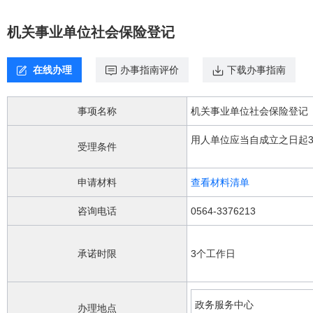
欢
迎
机关事业单位社会保险登记
进
入，
盲
在线办理
办事指南评价
下载办事指南
人
用
户
事项名称
机关事业单位社会保险登记
使
用
用人单位应当自成立之日起
无
受理条件
障
碍，
申请材料
查看材料清单
请
按
咨询电话
0564-3376213
快
捷
键
承诺时限
3个工作日
Ctrl
加
1
键,
政务服务中心
办理地点