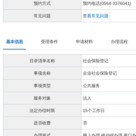
阅
预约方式
预约电话(0564-3376041)
读
详
常见问题
查看常见问题
细
操
作
说
基本信息
受理条件
申请材料
办理流程
明
请
按
目录清单名称
社会保险登记
快
捷
事项名称
企业社会保险登记
键
Ctrl
加
事项类型
公共服务
Alt
加
服务对象
法人
问
号
法定办结时限
15个工作日
键。
是否收费
否
办理形式
网上办理,移动端办理,窗口