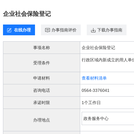
欢
迎
企业社会保险登记
进
入，
盲
在线办理
办事指南评价
下载办事指南
人
用
户
事项名称
企业社会保险登记
使
用
行政区域内新成立的用人单
无
受理条件
障
碍，
申请材料
查看材料清单
请
按
咨询电话
0564-3376041
快
捷
承诺时限
1个工作日
键
Ctrl
加
政务服务中心
办理地点
1
键,