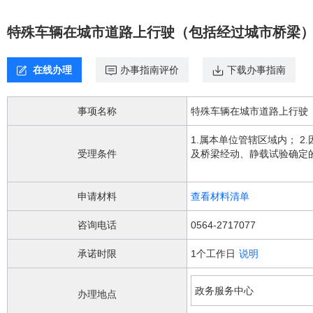
欢
迎
特殊车辆在城市道路上行驶（包括经过城市桥梁
进
入，
盲
在线办理
办事指南评价
下载办事指南
人
用
户
事项名称
使
用
1.属本单位管辖区域内； 
无
受理条件
及桥梁经动、静载试验确定的
障
法取得道路运输经营许可且
碍，
请
申请材料
查看材料清单
按
快
咨询电话
0564-2717077
捷
键
承诺时限
1个工作日
说明
Ctrl
加
1
政务服务中心
办理地点
键,