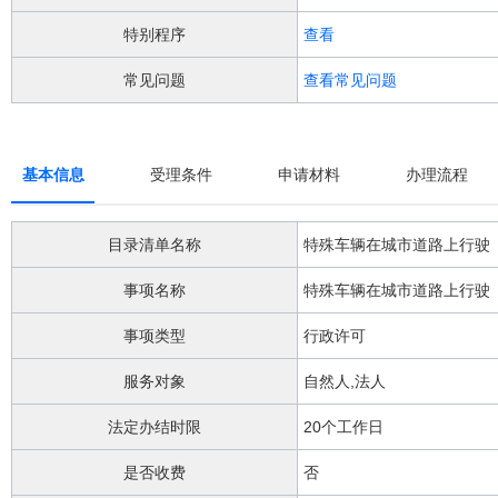
阅
读
特别程序
查看
详
细
常见问题
查看常见问题
操
作
说
明
基本信息
受理条件
申请材料
办理流程
请
按
快
目录清单名称
捷
键
事项名称
Ctrl
加
Alt
事项类型
行政许可
加
问
服务对象
自然人,法人
号
键。
法定办结时限
20个工作日
是否收费
否