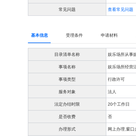
阅
读
常见问题
查看常见问题
详
细
操
作
基本信息
受理条件
申请材料
说
明
请
目录清单名称
娱乐场所从事
按
快
事项名称
娱乐场所经营
捷
键
事项类型
行政许可
Ctrl
加
Alt
服务对象
法人
加
问
法定办结时限
20个工作日
号
键。
是否收费
否
办理形式
网上办理,窗口