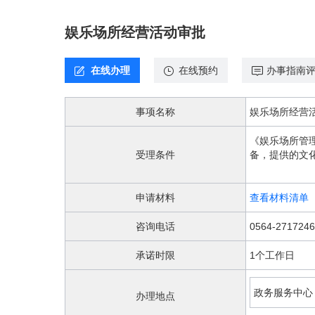
欢
迎
娱乐场所经营活动审批
进
入，
盲
在线办理
在线预约
办事指南
人
用
户
事项名称
娱乐场所经营
使
用
《娱乐场所管
无
受理条件
备，提供的文
障
碍，
请
申请材料
查看材料清单
按
快
咨询电话
0564-2717246
捷
键
承诺时限
1个工作日
Ctrl
加
1
政务服务中心
办理地点
键,