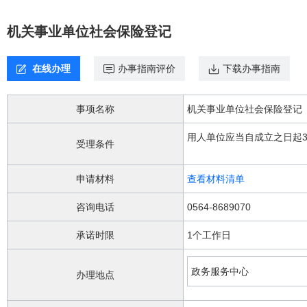
欢
迎
机关事业单位社会保险登记
进
入，
盲
在线办理
办事指南评价
下载办事指南
人
用
户
事项名称
机关事业单位社会保险登记
使
用
用人单位应当自成立之日起
无
受理条件
障
碍，
申请材料
查看材料清单
请
按
咨询电话
0564-8689070
快
捷
承诺时限
1个工作日
键
Ctrl
加
政务服务中心
办理地点
1
键,