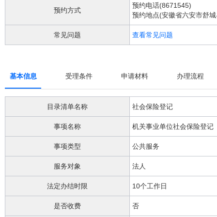
阅
预约电话(8671545)
预约方式
读
预约地点(安徽省六安市舒城
详
细
常见问题
查看常见问题
操
作
说
明
基本信息
受理条件
申请材料
办理流程
请
按
快
目录清单名称
社会保险登记
捷
键
事项名称
机关事业单位社会保险登记
Ctrl
加
Alt
事项类型
公共服务
加
问
服务对象
法人
号
键。
法定办结时限
10个工作日
是否收费
否