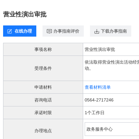
欢
迎
营业性演出审批
进
入，
盲
在线办理
办事指南评价
下载办事指南
人
用
户
事项名称
营业性演出审批
使
用
依法取得营业性演出活动经
无
受理条件
动。
障
碍，
请
申请材料
查看材料清单
按
快
咨询电话
0564-2717246
捷
键
承诺时限
1个工作日
Ctrl
加
1
政务服务中心
办理地点
键,