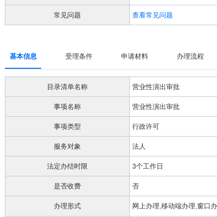
阅
读
常见问题
查看常见问题
详
细
操
作
基本信息
受理条件
申请材料
办理流程
说
明
请
目录清单名称
营业性演出审批
按
快
事项名称
营业性演出审批
捷
键
事项类型
行政许可
Ctrl
加
Alt
服务对象
法人
加
问
法定办结时限
3个工作日
号
键。
是否收费
否
办理形式
网上办理,移动端办理,窗口