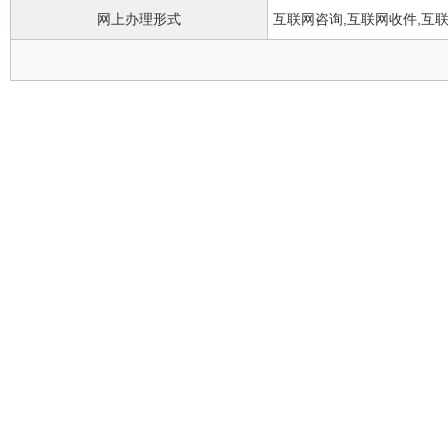
网上办理形式
互联网咨询,互联网收件,互
政务服务中心
办理地点
办理时间
正常工作日上午8:00~12:00，