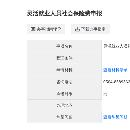
欢
迎
灵活就业人员社会保险费申报
进
入，
盲
办事指南评价
下载办事指南
人
用
户
事项名称
灵活就业人员
使
用
受理条件
无
障
申请材料
查看材料清单
碍，
请
咨询电话
0564-868936
按
快
承诺时限
无
捷
键
办理地点
Ctrl
加
常见问题
查看常见问题
1
键,