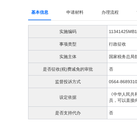
阅
读
基本信息
申请材料
办理流程
详
细
操
作
实施编码
11341425MB1
说
明
事项类型
行政征收
请
按
实施主体
国家税务总局
快
捷
是否征收(税)费减免的审批
否
键
Ctrl
监督投诉方式
0564-868931
加
Alt
《中华人民共
设定依据
加
员，可以直接
问
号
是否支持代办
否
键。