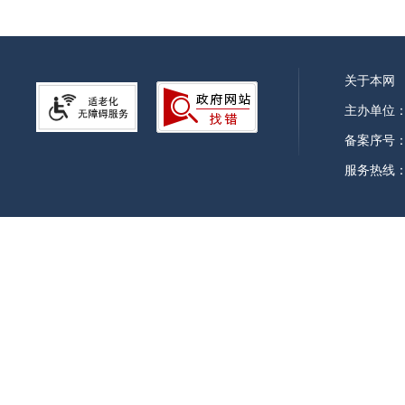
办理地点
关于本网
主办单位
备案序号：皖
服务热线：0
办理时间
正常工作日上午8:00~12:00，
所属部门
金寨县行政审批局（县数据
实施主体
金寨县行政审批局（县数据
行使层级
县级
委托部门
无
行使内容
行政区域内占用、挖掘城市