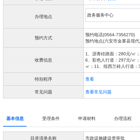
阅
读
详
政务服务中心
办理地点
细
操
作
预约电话(0564-7356270)
预约方式
说
预约地点(六安市金寨县现
明
请
1、沥青硂路面：280元/㎡；
按
收费信息
6、彩色人行道：297元/㎡
快
㎡；11、纽西兰砖人行道：38
捷
键
特别程序
查看
Ctrl
加
常见问题
查看常见问题
Alt
加
问
号
基本信息
受理条件
申请材料
办理流程
键。
目录清单名称
市政设施建设类审批