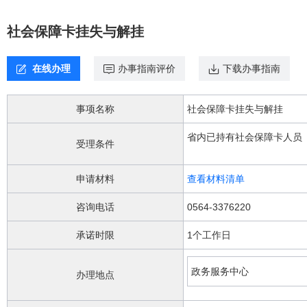
欢
迎
社会保障卡挂失与解挂
进
入，
盲
在线办理
办事指南评价
下载办事指南
人
用
户
事项名称
社会保障卡挂失与解挂
使
用
省内已持有社会保障卡人员
无
受理条件
障
碍，
申请材料
查看材料清单
请
按
咨询电话
0564-3376220
快
捷
承诺时限
1个工作日
键
Ctrl
加
政务服务中心
办理地点
1
键,