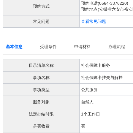
阅
预约电话(0564-3376220)
预约方式
读
预约地点(安徽省六安市裕安
详
细
常见问题
查看常见问题
操
作
说
明
基本信息
受理条件
申请材料
办理流程
请
按
快
目录清单名称
社会保障卡服务
捷
键
事项名称
社会保障卡挂失与解挂
Ctrl
加
Alt
事项类型
公共服务
加
问
服务对象
自然人
号
键。
法定办结时限
1个工作日
是否收费
否