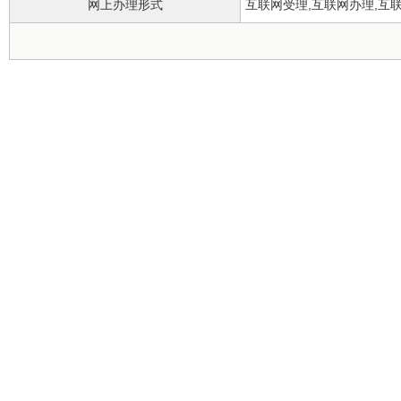
网上办理形式
互联网受理,互联网办理,互
办理地点
无
夏季：工作日上午8：00-12:0
办理时间
17:30/冬季：工作日上午9：0
13:00-17:00。
所属部门
霍邱县城市管理行政执法局
实施主体
霍邱县城市管理行政执法局
行使层级
县级
委托部门
无
行使内容
是否有联办机构
否
是否有权限划分
是