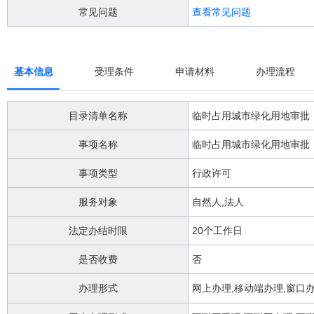
阅
常见问题
查看常见问题
读
详
细
操
作
基本信息
受理条件
申请材料
办理流程
说
明
请
目录清单名称
临时占用城市绿化用地审批
按
快
事项名称
临时占用城市绿化用地审批
捷
键
事项类型
行政许可
Ctrl
加
服务对象
自然人,法人
Alt
加
法定办结时限
20个工作日
问
号
是否收费
否
键。
办理形式
网上办理,移动端办理,窗口