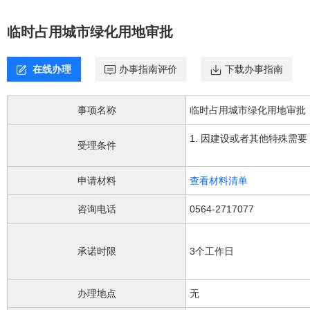
欢
迎
临时占用城市绿化用地审批
进
入，
盲
在线办理
办事指南评价
下载办事指南
人
用
户
事项名称
临时占用城市绿化用地审批
使
用
1. 因建设或者其他特殊需要
无
受理条件
障
碍，
申请材料
查看材料清单
请
按
咨询电话
0564-2717077
快
捷
键
承诺时限
3个工作日
Ctrl
加
1
办理地点
无
键,