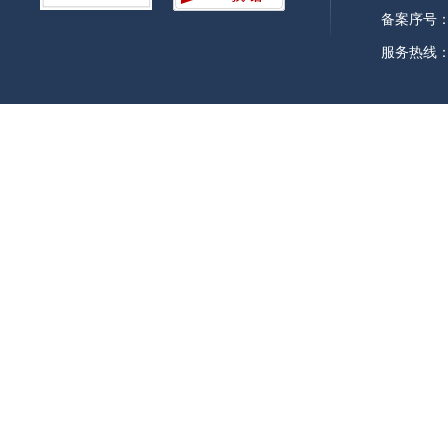
备案序号：皖
行使内容
服务热线：0
是否有联办机构
否
是否有权限划分
是
是否属于上报件
否
通办范围
无
阶段性办理
否
是否有特别程序
是
是否支持预约
否
是否有数量限制
无
数量限制依据
无
是否支持代办
无