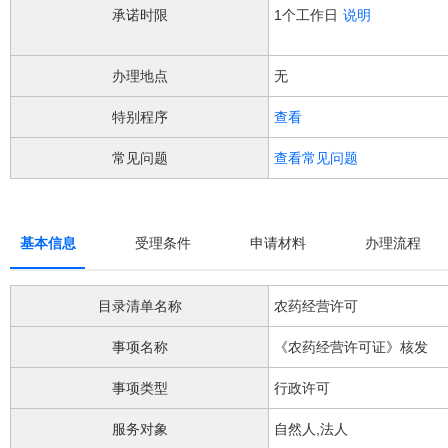
阅
承诺时限
1个工作日
说明
读
详
细
办理地点
无
操
作
特别程序
查看
说
明
常见问题
查看常见问题
请
按
快
捷
键
基本信息
受理条件
申请材料
办理流程
Ctrl
加
Alt
目录清单名称
农药经营许可
加
问
事项名称
《农药经营许可证》核发
号
键。
事项类型
行政许可
服务对象
自然人,法人