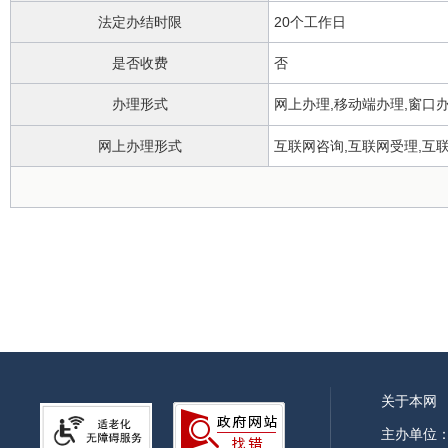
法定办结时限
20个工作日
是否收费
否
办理形式
网上办理,移动端办理,窗口
网上办理形式
互联网咨询,互联网受理,互
办理地点
无
夏季：工作日上午8：00-12:0
办理时间
17:30/冬季：工作日上午9：0
13:00-17:00
所属部门
霍邱县农业农村局
实施主体
霍邱县农业农村局
行使层级
县级
关于本网
委托部门
无
主办单位