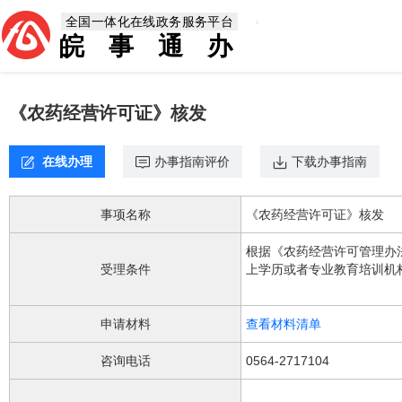
欢
全国一体化在线政务服务平台
迎
皖事通办
进
入，
盲
人
《农药经营许可证》核发
用
户
使
在线办理
办事指南评价
下载办事指南
用
无
障
事项名称
《农药经营许可证》核发
碍，
请
根据《农药经营许可管理办法》（2017年农业部令第5号）
按
受理条件
上学历或者专业教育培训机
快
经营人员； （二）有不少
捷
业投入品的，应当具有相对
键
别相适应的货架、柜台等展
申请材料
查看材料清单
Ctrl
机管理系统； （五）有进
加
操作规程； （六）农业部
咨询电话
0564-2717104
1
键,