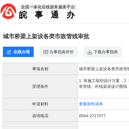
欢
全国一体化在线政务服务平台
迎
皖事通办
进
入，
盲
人
城市桥梁上架设各类市政管线审批
用
户
使
在线办理
办事指南评价
下载办事指南
用
无
障
事项名称
城市桥梁上架设各类市政管
碍，
请
1. 有施工组织设计方案；
按
受理条件
有管线、杆线架设设计图纸；
快
捷
键
申请材料
查看材料清单
Ctrl
加
咨询电话
0564-2717077
1
键,