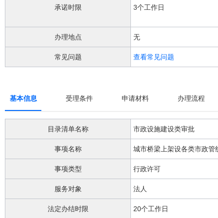
阅
承诺时限
3个工作日
读
详
细
办理地点
无
操
作
常见问题
查看常见问题
说
明
请
按
快
基本信息
受理条件
申请材料
办理流程
捷
键
Ctrl
目录清单名称
市政设施建设类审批
加
Alt
事项名称
城市桥梁上架设各类市政管
加
问
事项类型
行政许可
号
键。
服务对象
法人
法定办结时限
20个工作日