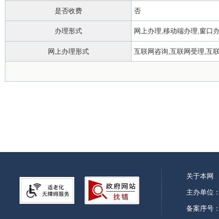
是否收费
否
办理形式
网上办理,移动端办理,窗口
网上办理形式
互联网咨询,互联网受理,互
办理地点
无
夏季：工作日上午8：00-12:0
办理时间
17:30/冬季：工作日上午9：0
13:00-17:00。
所属部门
霍邱县城市管理行政执法局
实施主体
霍邱县城市管理行政执法局
行使层级
县级
关于本网
委托部门
无
主办单位
备案序号：皖
行使内容